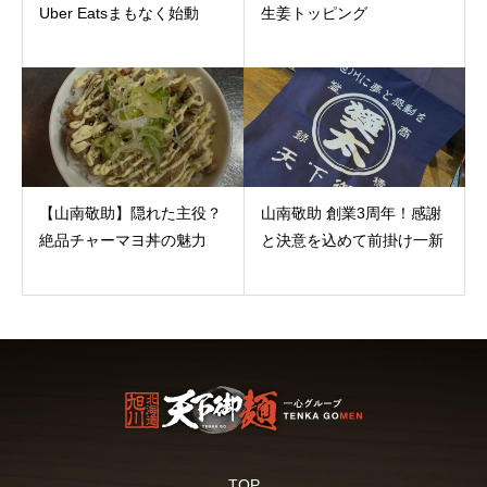
Uber Eatsまもなく始動
生姜トッピング
【山南敬助】隠れた主役？
山南敬助 創業3周年！感謝
絶品チャーマヨ丼の魅力
と決意を込めて前掛け一新
TOP