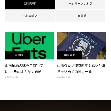
新着記事
一心ラーメン村店
一心大町店
山南敬助
山南敬助
山南敬助
山南敬助の味をご自宅で！
山南敬助 創業3周年！感謝と決
Uber Eatsまもなく始動
意を込めて前掛け一新
2026.03.20
2026.03.09