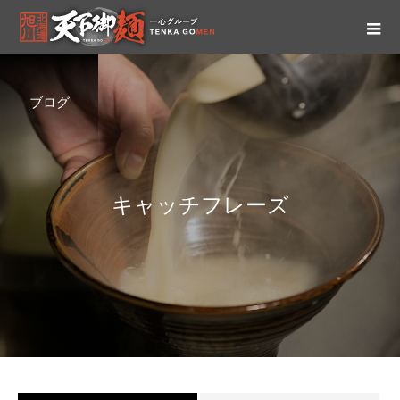
ブログ
キ
ャ
ッ
チ
フ
レ
ー
ズ